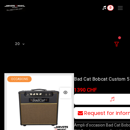
Se rendre au contenu
0
filter
20
Bad Cat Bobcat Custom 
OCCASIONS
Combo
1390 CHF
Request for info
Ampli d'occasion Bad Cat Bob